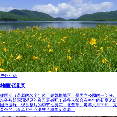
户外活动
雄国沼湿原
雄国沼（湿原的名字）位于裹磐梯地区，是国立公园的一部分。
准备被雄国沼湿原的奇景震撼吧！很多人都会在每年的初夏来雄
国沼游玩，观赏整片的季节性黄花，北萱草。每年六月下旬，亮
黄色的北萱草都会点缀整片雄国沼湿原。