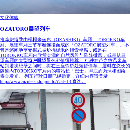
文化体验
OZATORO展望列车
推荐您搭乘由榻榻米坐席（OZASHIKI）车厢、TOROKKO车
厢、展望车厢三节车厢连接而成的「OZATORO展望列车」。不
管是悠闲地享受掘式被炉榻榻米的铺设坐席，或是在
TOROKKO车厢内欣赏会津的自然风景与阵阵微风，或是从展
望车厢的大型窗户眺望景色都值得推荐。 行驶在芦之牧温泉车
站到塔状绝壁之间时，将在三座铁桥处短暂停车，届时在悠长的
隧道内TOROKKO车厢内的猫站长「巴士」脚底的肉球和图绘
将会发光。 列车行驶日期已经确定，详细内容请登录
http://www.aizutetsudo.jp/info/?cat=13 查询。