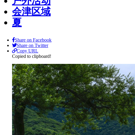
户外活动
会津区域
夏
Share on Facebook
Share on Twitter
Copy URL
Copied to clipboard!