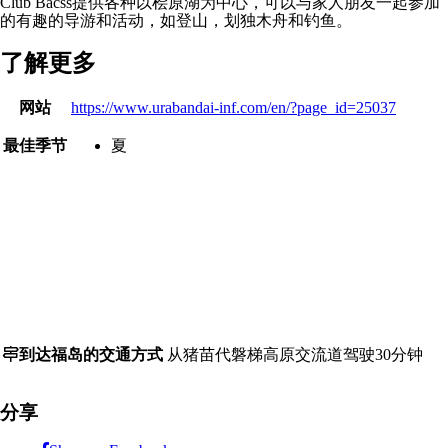
Club Bacss提供各种以桧原湖为中心，可以与家人朋友一起参加
的有趣的导游和活动，如登山，划独木舟和钓鱼。
了解更多
了
网站
https://www.urabandai-inf.com/en/?page_id=25037
解
更
最佳季节
夏
多
Access
Details
到达福岛的交通方式
从猪苗代磐梯高原交流道驾驶30分钟
分享