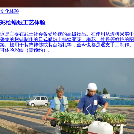
文化体验
彩绘蜡烛工艺体验
这是主要在武士社会备受珍视的高级物品。在使用从漆树果实中
采集的树蜡制作的日式蜡烛上描绘菊花、梅花、牡丹等鲜艳的图
案。被用于装饰神佛或装点婚礼等，至今也都是逐支手工制作。
可体验彩绘（需预约）。