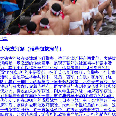
活动
大俵拔河祭（稻草包拔河节）
大俵拔河祭在会津坂下町举办，位于会津若松市西北部。大俵拔
河祭是一场激烈的传统赛事，展现了强烈的社区精神和竞争活
力，其历史可以追溯至江户时代。这是每年1月14日举行的所
谓“奇怪祭典”的主要看点。在正式比赛开始前，会举办一个儿童
活动，当地学生将参与其中。随后，西军（白队）和东军（红
队）将在一捆巨大的稻草包上展开激烈较量。尽管天气寒冷，男
性参与者大多仅穿着兜裆布，而女性参与者则身穿传统的祭典轻
便外衣。据说如果东军获胜，则来年生意兴隆；如果西军获胜，
则意味着会迎来丰收的一年。该祭典最早于400多年前的战国时
代创立，但在1868年的戊辰战争（日本内战）中，会津藩败于幕
府军后，该祭典被明治政府废除。大约一个世纪后的1956年，这
一传统重新开始，并一直延续至今。在拔河比赛开始前，会有太
鼓表演。比赛结束后，游客可以欣赏由当地匠人进行的精彩年糕