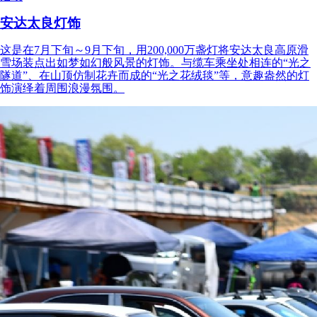
安达太良灯饰
这是在7月下旬～9月下旬，用200,000万盏灯将安达太良高原滑
雪场装点出如梦如幻般风景的灯饰。与缆车乘坐处相连的“光之
隧道”、在山顶仿制花卉而成的“光之花绒毯”等，意趣盎然的灯
饰演绎着周围浪漫氛围。