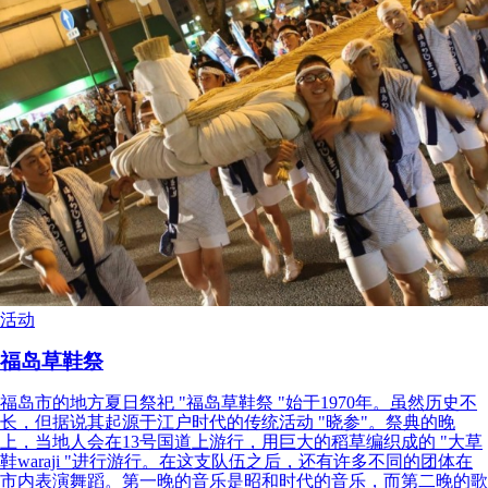
活动
福岛草鞋祭
福岛市的地方夏日祭祀 "福岛草鞋祭 "始于1970年。虽然历史不
长，但据说其起源于江户时代的传统活动 "晓参"。祭典的晚
上，当地人会在13号国道上游行，用巨大的稻草编织成的 "大草
鞋waraji "进行游行。在这支队伍之后，还有许多不同的团体在
市内表演舞蹈。第一晚的音乐是昭和时代的音乐，而第二晚的歌