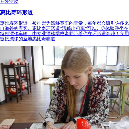
户外活动
惠比寿环形道
惠比寿环形道，被推崇为漂移赛车的天堂，每年都会吸引许多来
自海外的宾客。惠比寿环形道”漂移出租车“可以让你体验乘坐在
特别漂移车辆，由专业漂移学校老师带着你在环形道奔驰！实用
链接漂移的圣地惠比寿赛道