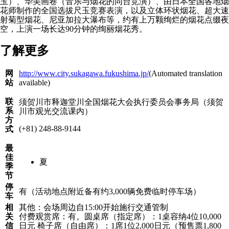
玉）、华美画卷（音乐与烟花的同台竞演）、由日本全国各地烟
花师制作的全国选拔尺玉竞赛表演，以及立体环状烟花、超大速
射菊型烟花、尼亚加拉大瀑布等，约有上万颗绚烂的烟花点缀夜
空，上演一场长达90分钟的绚丽烟花秀。
了解更多
了
网
http://www.city.sukagawa.fukushima.jp/
(Automated translation
解
站
available)
更
多
联
须贺川市释迦堂川全国烟花大会执行委员会事务局（须贺
系
川市观光交流课内）
方
(+81) 248-88-9144
式
最
佳
夏
季
节
停
有（活动地点附近备有约3,000辆免费临时停车场）
车
相
其他：会场周边自15:00开始施行交通管制
关
付费观赏席：有。圆桌席（指定席）：1桌容纳4位10,000
信
日元 椅子席（自由席）：1席1位2,000日元（预售票1,800