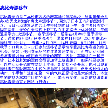
惠比寿漂移节
惠比寿赛道是二本松市著名的赛车场和漂移学校。这里每年会举
办3次无比刺激的“惠比寿漂移节”，聚集了日本国内外的漂移车
迷。节日活动通常从周六上午持续到周日下午，参与者只需支付
固定费用，无论白天或晚上都可以在固定路线上体验漂移。每年
通常举办3次漂移节。 春季漂移节：通常在4月举行 夏季漂移
节：通常在8月举行 秋季漂移节：通常在11月举行2024年惠比寿
漂移节（计划）： 春季：4月13日～14日 夏季：8月10日～11日
秋季：11月16日～17日参加漂移节是尽情享受惠比寿赛道的绝佳
机会。例如，使用赛车场的赛道通常需要预订，但在活动期间，
参与者可以自由使用自己喜欢的赛道。因此，车辆将在一起行
驶，让本就刺激的漂移变得更加肾上腺素飙升！如果想要参加，
可以在活动开始前在网站上注册。即使您不会开车，也可以观看
漂移者们驾驶赛车在尖锐的挠胎声中驰骋赛道，做出各种惊人的
动作。车手和车迷们汇聚一堂的气氛正是活动最大的魅力。本文
中的信息为2023年目前的情况，可能会有变化。最新信息请查看
惠比寿赛道官方网站（日语）。