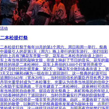
活动
二本松提灯祭
二本松提灯祭于每年10月的第1个周六、周日和周一举行。祭典
中最吸引人的是第1天（周六）晚上举行的彩车游行。 张灯结彩
的街上共有7辆花车齐聚一堂。花车在二本松市的街道上游行，
车上有当地居民敲响太鼓，街道上响起了节日的音乐。花车的最
终目的地是二本松神社。花车上悬挂的3,000个灯笼照亮夜空，
是不容错过的壮观景象。第2天，7辆花车分散到各条街道上，第
3天又以3辆和4辆为一组在街上巡回游行。这一祭典的起源可以
追溯到1643年（宽永20年），当时织田信长的重臣丹羽长秀之孙
丹羽光重受封成为二本松藩主。光重认为培养当地居民的信仰之
心有助于实现善政，于次年建造了二本松神社。这座神社可供所
有当地居民自由参拜。据说在首次祭典上，本町和龟谷的年轻人
们抬着神轿进行了巡回游行。当时仍普遍实行严格的阶级制度，
鼓励大众的信仰是一项非常先进的措施。由此，光重收获了当地
居民的敬爱，以舞蹈为主的祭典最终发展成为敲响太鼓、点亮灯
笼的盛大活动。这一传统活动延续至今，与照亮夜空的梦幻场景