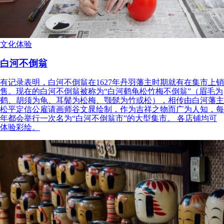
文化体验
白河不倒翁
有记录表明，白河不倒翁在1627年丹羽藩主时期就有在集市上销
售。现在的白河不倒翁被称为“白河鹤龟松竹梅不倒翁”（眉毛为
鹤、胡须为龟、耳鬓为松梅、颚髭为竹或松），相传由白河藩主
松平定信公雇请画师谷文晁绘制，作为吉祥之物而广为人知，每
年都会举行一次名为“白河不倒翁市”的大型集市。 各店铺均可
体验彩绘。