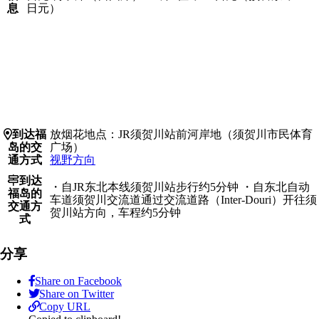
息
日元）
Access
到达福
放烟花地点：JR须贺川站前河岸地（须贺川市民体育
Details
岛的交
广场）
通方式
视野方向
到达
・自JR东北本线须贺川站步行约5分钟 ・自东北自动
福岛的
车道须贺川交流道通过交流道路（Inter-Douri）开往须
交通方
贺川站方向，车程约5分钟
式
分享
Share on Facebook
Share on Twitter
Copy URL