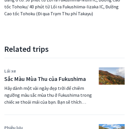
tốc Tohoku/ 40 phút từ Lối ra Fukushiima-Iizaka IC, Đường
Cao tốc Tohoku (Đi qua Trạm Thu phí Takayu)
Related trips
Lái xe
Sắc Màu Mùa Thu của Fukushima
Hãy dành một vài ngày đẹp trời để chiêm
ngưỡng màu sắc mùa thu ở Fukushima trong
chiếc xe thoải mái của bạn. Bạn sẽ thích
ngắm thật kỹ khung cảnh xung quanh nơi đây
và nhìn một mùa thu trọn vẹn. Hãy chắc rằng
máy ảnh của bạn sẵn sàng khi bắt gặp một
Phiêu lưu