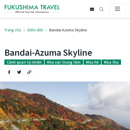
Trang chủ
Điểm đến
Bandai-Azuma Skyline
Bandai-Azuma Skyline
Cảnh quan tự nhiên
Khu vực trung tâm
Mùa hè
Mùa thu
Share on Facebook
Share on Twitter
Copy URL