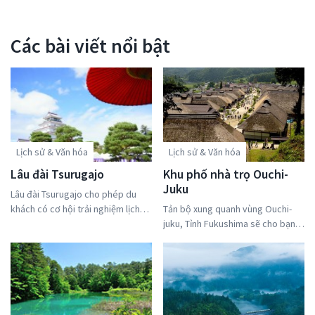
Các bài viết nổi bật
Lịch sử & Văn hóa
Lịch sử & Văn hóa
Lâu đài Tsurugajo
Khu phố nhà trọ Ouchi-
Juku
Lâu đài Tsurugajo cho phép du
khách có cơ hội trải nghiệm lịch
Tản bộ xung quanh vùng Ouchi-
sử, thiên nhiên và truyền thống
juku, Tỉnh Fukushima sẽ cho bạn
bằng cả năm giác quan.Mặc dù
cảm giác như đang đi lội ngược
hầu hết được phục chế, những
dòng về quá khứ. Ngôi làng biệt
bức tường đá của công viên xung
lập này tự hào với những ngôi nhà
quanh vẫn còn nguyên vẹn như
mái tranh và những con đường
ban đầu.Năm 2010, lần đầu tiên kể
mòn tự nhiên khiến bạn cảm thấy
từ khi được khôi phục lại từ năm
bản thân đang sống cùng thời với