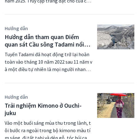
năm 2025. Truy cập trang đặt chỗ của chú
chiếc áo khoác happi và tham gia
những lo toan thường
ngoạn mục của thác nước từ
sự kiện này!Và khi bạn cảm thấy
ng tôi để biết thêm thông tin.Lễ hội Aizu
nhật.Harataki tự hào với một bồn
phòng tắm chính và phòng tắm
đói bụng, chắc chắn bạn phải thử
là một trong những sự kiện lớn nhất tro
tắm lộ thiên chứa đầy nước từ
ngoài trời. Các phòng tắm với
một số đặc sản địa phương như:
ng năm của Fukushima, có nguồn gốc từ
nguồn suối nước nóng tự nhiên,
không gian tách biệt khác cũng
mì kiều mạch tươi, được gọi là
Hướng dẫn
thêm vào đó là bốn loại phòng
Lãnh địa Aizu từng cai trị khu vực này và c
có tầm nhìn rất tuyệt vời. Mỗi
negi soba; và cá nướng que.Nơi
Hướng dẫn tham quan Điểm
tắm khác nhau với những view
đêm, các hoạt động giải trí đa
ông khai thách thức chính quyền Hoàng g
đây có đủ mọi thứ cho du khách
ngắm cảnh tuyệt vời và luôn có
quan sát Cầu sông Tadami nổi
dạng như kể chuyện, đàn Aizu
ia trong một cuộc nội chiến nổi tiếng. Đư
hiện đại đến viếng thăm Ouchi-
phòng tắm riêng chuẩn bị sẵn
shamisen, múa geisha, v.v., được
tiếng
ợc tổ chức vào tháng 9 hàng năm, lễ hội n
juku.Liên kết hữu íchĐi đến Ouchi-
Tuyến Tadami đã hoạt động trở lại hoàn
sàng cho du khách sử dụng. Bữa
tổ chức tại sân khấu ngoài trời
jukuLễ hội Tuyết Ouchi-jukuTrải
ày nổi bật với lễ rước các lãnh chúa và bin
toàn vào tháng 10 năm 2022 sau 11 năm v
tối ở nơi đây là một điểm thu hút
của khu nghỉ dưỡng. Sự kết hợp
nghiệm Kimono ở Ouchi-jukuTour
h lính mặc áo giáp và vũ khí đi qua thành
à một điều tự nhiên là mọi người nhanh c
lớn khác: bạn có thể thưởng thức
của sân khấu thắp sáng, thác
Khách Sạn Ouchi Inn Dành Cho
phố.Bất kỳ ai đến từ bất kỳ đất nước nào
Otemae-ryori, một bữa ăn truyền
hóng quan tâm hơn đến Điểm quan sát C
nước và những bụi tre sẽ đưa bạn
Người Sành Ăn
thống của Nhật Bản phục vụ tận
cũng được chào đón tham gia diễu hành,
vào một thế giới mê hoặc đầy tinh
ầu sông Tadami Số 1 nổi tiếng thế giới
bàn, cũng như một bữa tiệc buffet
tế.
và vào năm 2024, chúng tôi đã quyết định
(第一只見川橋梁ビューポイント) nổi tiế
có cơm được nấu trên bếp lò
Hướng dẫn
thành lập đội samurai của riêng mình diễ
ng thế giới (第一只見川橋梁ビューポイ
kamado truyền thống, các món
Trải nghiệm Kimono ở Ouchi-
u hành qua thị trấn (bất chấp điều kiện th
ント), hay còn được gọi là Cầu sông Daiic
nướng bằng than và các món ăn
juku
ời tiết rất tệ!).Lâu đài Tsurugajo bị hư hại
hi Tadami.Nhìn vào những bức ảnh tuyệt
đặc sản địa phương của Aizu. Các
nghiêm trọng sau Cuộc vây thành Aizu nă
đẹp có thể được chụp ở đó, thật dễ hiểu t
bữa ăn được phục vụ tại
Vào một buổi sáng mùa thu trong lành, t
m 1868.Cuộc chiến cuối cùng của Tướng q
Waterside Dining Kawadoko (nhà
ại sao mọi người trên khắp thế giới đã ph
ôi bước ra ngoài trong bộ kimono màu tí
hàng có sân ngoài trời xây dọc
uân (Shogun)Lễ hội diễn ra tại thành phố
ải lòng khu vực đẹp như tranh vẽ này.Có v
m sáng, đi tất tabi và dép gỗ, tóc búi cao