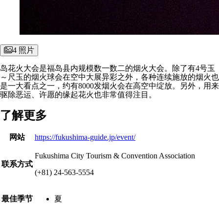
4 照片
岛花火大会是福岛县内规模数一数二的烟火大会。除了有4号玉
～尺玉的烟火球会在空中大展异彩之外，各种连续施放的烟火也
是一大看点之一，约有8000发烟火会在高空中绽放。另外，用来
驱除恶运、许愿的缘起花火也非常值得注目。
了解更多
了
网站
https://fukushima-guide.jp/event/
解
更
Fukushima City Tourism & Convention Association
多
联系方式
(+81) 24-563-5554
最佳季节
夏