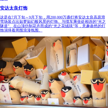
安达太良灯饰
这是在7月下旬～9月下旬，用200,000万盏灯将安达太良高原滑
雪场装点出如梦如幻般风景的灯饰。与缆车乘坐处相连的“光之
隧道”、在山顶仿制花卉而成的“光之花绒毯”等，意趣盎然的灯
饰演绎着周围浪漫氛围。