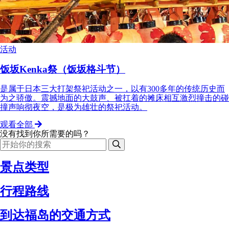
活动
饭坂Kenka祭（饭坂格斗节）
是属于日本三大打架祭祀活动之一，以有300多年的传统历史而
为之骄傲。震撼地面的大鼓声、被扛着的摊床相互激烈撞击的碰
撞声响彻夜空，是极为雄壮的祭祀活动。
观看全部
没有找到你所需要的吗？
景点类型
行程路线
到达福岛的交通方式