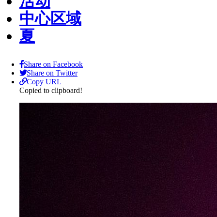
活动
中心区域
夏
Share on Facebook
Share on Twitter
Copy URL
Copied to clipboard!