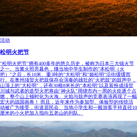
活动
松明火把节
"松明火把节"拥有400多年的悠久历史，被称为日本三大镇火节
之一。当篝火照亮暮色，继当地中学生制作的"本松明（火
把）"之后，长10米、重3吨的"大松明"和"姬松明"沿街缓缓而
行。在奥州须贺火把鼓保存会演奏的雄壮的"火把鼓"的鼓声中，
山顶上的"大松明"，还有30根8米长的"本松明"以及装扮成须贺
川城与武者的造型火把将由"神火队"用绕市内一周的火炬逐个点
燃，整个山上顿时化为火海。火焰与鼓声的竞赛表演再现了一幅
宏大的战国画卷！ 而且，近年来作为参加型、体验型的传统活
动被广为接受，街道居民会、当地小学生和一般游客手持直径10
厘米的小火把加入指向五老山的列队。