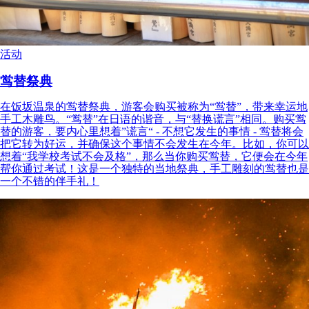
活动
鸴替祭典
在饭坂温泉的鸴替祭典，游客会购买被称为“鸴替”，带来幸运地
手工木雕鸟。“鸴替”在日语的谐音，与“替换谎言”相同。购买鸴
替的游客，要内心里想着”谎言“ - 不想它发生的事情 - 鸴替将会
把它转为好运，并确保这个事情不会发生在今年。比如，你可以
想着“我学校考试不会及格”，那么当你购买鸴替，它便会在今年
帮你通过考试！这是一个独特的当地祭典，手工雕刻的鸴替也是
一个不错的伴手礼！