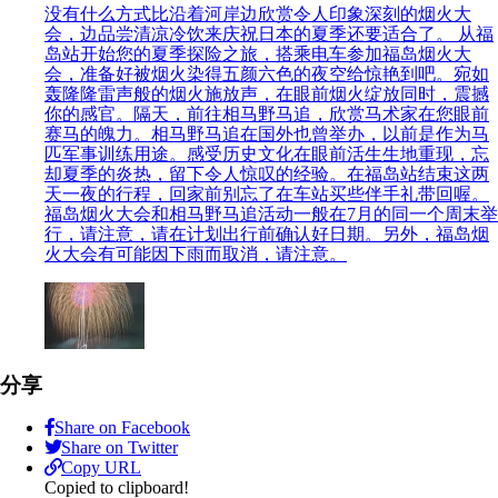
没有什么方式比沿着河岸边欣赏令人印象深刻的烟火大
会，边品尝清凉冷饮来庆祝日本的夏季还要适合了。 从福
岛站开始您的夏季探险之旅，搭乘电车参加福岛烟火大
会，准备好被烟火染得五颜六色的夜空给惊艳到吧。宛如
轰隆隆雷声般的烟火施放声，在眼前烟火绽放同时，震撼
你的感官。隔天，前往相马野马追，欣赏马术家在您眼前
赛马的魄力。相马野马追在国外也曾举办，以前是作为马
匹军事训练用途。感受历史文化在眼前活生生地重现，忘
却夏季的炎热，留下令人惊叹的经验。在福岛站结束这两
天一夜的行程，回家前别忘了在车站买些伴手礼带回喔。
福岛烟火大会和相马野马追活动一般在7月的同一个周末举
行，请注意，请在计划出行前确认好日期。另外，福岛烟
火大会有可能因下雨而取消，请注意。
分享
Share on Facebook
Share on Twitter
Copy URL
Copied to clipboard!