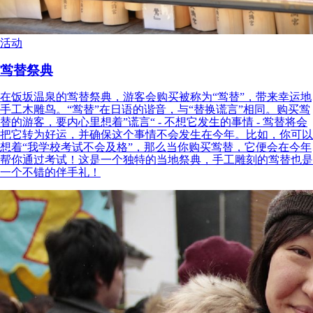
活动
鸴替祭典
在饭坂温泉的鸴替祭典，游客会购买被称为“鸴替”，带来幸运地
手工木雕鸟。“鸴替”在日语的谐音，与“替换谎言”相同。购买鸴
替的游客，要内心里想着”谎言“ - 不想它发生的事情 - 鸴替将会
把它转为好运，并确保这个事情不会发生在今年。比如，你可以
想着“我学校考试不会及格”，那么当你购买鸴替，它便会在今年
帮你通过考试！这是一个独特的当地祭典，手工雕刻的鸴替也是
一个不错的伴手礼！