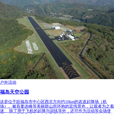
户外活动
福岛天空公园
这是位于距福岛市中心区西北方向约10km的农道起降场（机
场）。被吾妻连峰等美丽群山所环抱的宏伟景色，让观者为之着
迷。 除了用于飞机的起降与训练等外，还可作为活动等会场使