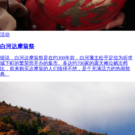
活动
白河达摩翁祭
据说，白河达摩翁祭是在约300年前，白河藩主松平定信为祈求
城下町的繁荣而开办的集市。多达约700家的露天摊位鳞次栉
比，前来购买达摩翁的人们络绎不绝，是个充满活力的热闹祭
典。