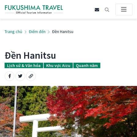
Trang chủ
Điểm đến
Đền Hanitsu
Đền Hanitsu
Lịch sử & Văn hóa
Khu vực Aizu
Quanh năm
Share on Facebook
Share on Twitter
Copy URL