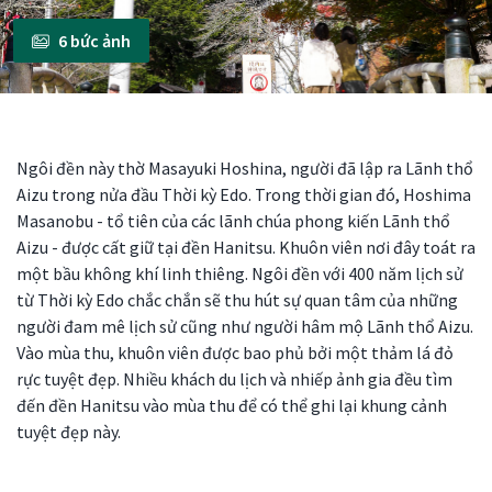
6 bức ảnh
Ngôi đền này thờ Masayuki Hoshina, người đã lập ra Lãnh thổ
Aizu trong nửa đầu Thời kỳ Edo. Trong thời gian đó, Hoshima
Masanobu - tổ tiên của các lãnh chúa phong kiến Lãnh thổ
Aizu - được cất giữ tại đền Hanitsu. Khuôn viên nơi đây toát ra
một bầu không khí linh thiêng. Ngôi đền với 400 năm lịch sử
từ Thời kỳ Edo chắc chắn sẽ thu hút sự quan tâm của những
người đam mê lịch sử cũng như người hâm mộ Lãnh thổ Aizu.
Vào mùa thu, khuôn viên được bao phủ bởi một thảm lá đỏ
rực tuyệt đẹp. Nhiều khách du lịch và nhiếp ảnh gia đều tìm
đến đền Hanitsu vào mùa thu để có thể ghi lại khung cảnh
tuyệt đẹp này.