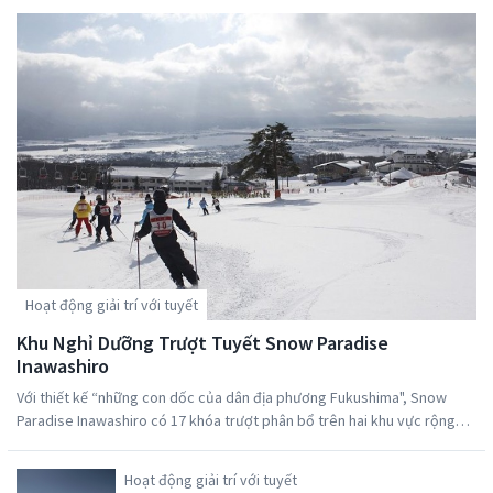
như; đi thuyền và câu cá (những hoạt động
phổ biến). Bạn chỉ cần ngả mình thư giãn và
hít thở không khí trong lành. Du khách có
thể ghé qua Đền Hanitsu từ hồ Inawashiro để
trở nên thanh tĩnh hơn với vẻ đẹp đến nao
lòng của những chiếc lá đỏ rơi đầy mặt đất
vào mùa thu. Du khách sẽ dễ dàng quán ngộ
lại bản thân khi tản bộ trong khuôn viên yên
tĩnh và đưa ra những lời ước nguyện tại ngôi
đền.
Hoạt động giải trí với tuyết
Khu Nghỉ Dưỡng Trượt Tuyết Snow Paradise
Inawashiro
Với thiết kế “những con dốc của dân địa phương Fukushima", Snow
Paradise Inawashiro có 17 khóa trượt phân bổ trên hai khu vực rộng
lớn, mỗi khóa tập trung vào phong cách trượt tuyết khác nhau. Ưu điểm
lớn nữa của nơi đây là lối vào thuận tiện!
Hoạt động giải trí với tuyết