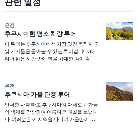
관련 일정
운전
후쿠시마현 명소 차량 투어
이 투어는 후쿠시마에서 가장 멋진 목적지 중
몇 가지들을 돌아볼 수 있는 투어입니다. 따
라서 짧은 시간 안에 현을 최대한 많이 즐겨
보고자 하는 사람들에게 안성맞춤입니다. 성,
자연, 전통 마을, 그리고 도중에 현지식 소바
와 라멘도 많이 드셔보시기 바랍니다. 이 투
운전
어의 모든 지점을 돌아보려면 자동차를 렌트
후쿠시마 가을 단풍 투어
하는 것이 필수입니다. 3일 동안 천천히 둘러
볼수도 있고 우라반다이 지역에서 하룻밤을
안락한 차를 타고 후쿠시마의 다채로운 가을
묵지 않고 이틀 동안 투어를 할 수도 있습니
의 색채를 감상하며 아름다운 며칠을 보냅니
다. 후쿠시마 역에서 아름다운 우라반다이 지
다. 여러분은 이 지역을 다니며 가을만이 선
방까지 경치 좋은 드라이브로 하루를 시작하
사해 주는 모든 것을 보고 느끼며 사랑하게
세요. 반다이 아즈마 스카이라인 길을 택하여
됩니다. 창문 밖에 펼쳐지는 이 지역의 최고