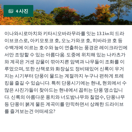
4 사진
이나와시로마치와 키타시오바라무라를 잇는 13.1㎞의 드라
이브코스로, 아키모토코 호, 오노가와코 호, 히바라코 호 등
수백개에 이르는 호수와 늪이 연출하는 풍경은 레이크라인에
서만 조망할 수 있는 아름다움. 도중에 위치해 있는 나카츠가
와 계곡은 거센 강물이 깎아지른 암벽과 나무들이 조화를 이
루었으며, 또한 산책로와 화장실도 정비돼있어 신록이 우거
지는 시기부터 단풍이 물드는 계절까지 누구나 편하게 트레
킹을 즐길 수 있습니다. 특히 단풍시기에는 현내, 현외에서 수
많은 사진가들이 찾아드는 현내에서 꼽히는 단풍 명소입니
다. 신록의 아름다운 풍치와 너도밤나무와 칠엽수, 단풍나무
등 단풍이 붉게 물든 계곡미를 만끽하면서 상쾌한 드라이브
를 즐겨보는건 어떠세요?