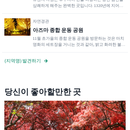
걸쳐 계획된 대표적인 현지 제조상품들을 둘러 보십
상쾌하게 해주는 완벽한 곳입니다. 1320년에 지어진
이 곳은 일본의 상징적인 산의 이름을 따서
시오. '지역 제품' 코너에 전시되어 판매되고 있습니
이 절은 류센지라고 불릴 때까지 여러 번 이름이 변경
코후지 또는 "작은 후지"라고 이름이 붙여졌
다. 훌륭한 음식, 건조식품, 현지 상품, 전통 공예품
되었습니다. 이곳의 아름다운 본관은 1758년 재건된
습니다. 화산 지반 덕분에 이 지역은 쓰치유
자연경관
등, 현 내 최고 제품들은 모두 후쿠시마 제품 홍보 센
후 약300년 동안 그 모습을 보존하고 있습니다. 오늘
온천과 다카유 온천과 같이 휴식을 취하기에
터에서 찾아볼 수 있습니다. 후쿠시마 제품 홍보 센터
아즈마 종합 운동 공원
날, 이 사원은 방문객들에게 여러 흥미로운 이벤트와
는 광범위한 현 전역에서 생산된 맛있는 지역 농산물
완벽한 온천 지역을 많이 탄생시켰습니다. 반
볼거리를 제공합니다.류센지에는 체험할 만한 광경
11월 초가을의 종합 운동 공원을 방문하는 것은 마치
과 지역 민속 공예품을 전시, 판매할 뿐만 아니라 후
다이 아즈마 스카이라인이 아즈마 코후지산
이 많습니다. 사원의 본당 안에는 사찰의 보물이 담긴
영화의 세트장을 거니는 것과 같아, 밝고 화려한 불빛
쿠시마 지역의 지역 상품과 관광 기회에 대한 정보도
의 분화구 바로 아래를 지나가기에 아즈마 스
천가방과 천장에 걸려 있는 가마 모양의 상자에 매달
으로 빛나는 우뚝 솟은 금빛 은행나무에 둘러싸여 있
제공합니다. 지역 장인, 농부, 공연자들도 정기적으로
린 보물이 보입니다. 이 중요한 문화재는 많은 목상들
카이라인을 통해 이 지역을 통과하려는 사람
을 겁니다. 이 환상적인 거리를 보러 오십시오.
이 센터를 방문해 작품을 전시하고 판매하고 있으니
(지역명) 발견하기
을 소장하고 있으며 역사 속에서 인상적인 시간을 만
들에게도 아주 좋은 목적지입니다. 분화구까
꼭 방문해 보세요.
들어냅니다.류센지 사원에서 좀 더 개인적인 체험을
지 조금만 올라가면 되고 그 지역에는 다른
하고 싶다면 사찰의 승려들이 제공하는 좌선을 시도
좋은 산책로가 많이 있습니다. -40분을 더 운
해 보세요. 좌선은 짧은 선 명상 체험으로 매월 첫째
전해서 가면 반다이 아즈마 호수에 도착합니
주 일요일 류센지에서 제공되며 매월 첫째 주, 셋째
당신이 좋아할만한 곳
다. (반다이 아즈마 호수 선) -반다이 아즈마
주 수요일에도 제공됩니다. 세속적인 생각과 욕망을
호수 선은 이나와시로 마을과 기타시오바라
비우고 20분 동안 침묵과 고요를 느껴보세요.좌선, 템
플 요가, 혹은 서예를 체험하고 싶다면 사전에 예약하
마을을 잇는 13.1km 구간의 관광도로입니다.
는 것이 가장 좋습니다. 류센지를 둘러싸고 있는 자연
길을 따라가다 보면 아키모토 호수, 오노가와
적인 주변풍경은 당신에게 마음과 영혼의 평화를 얻
호수, 히바라 호수 등 수백 개의 호수의 빼어
게 할 것입니다. 따라서 류센지 사원 제안은 바쁜 일
난 배경을 감상할 수 있습니다. -고시키누마
상 속에서 고요한 경험을 하도록 해줄 것입니다.