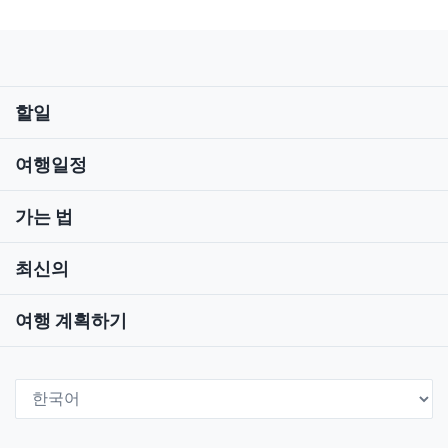
올라갈 수 있습니다.이말인즉슨 이 산은 초심자도 비
교적 오르기가 쉽다는 얘기입니다. 여름 저녁에는 은
하수와 아다타라 산의 꽃에서 영감을 받은 라이트업
행사가 열려 곤돌라 리프트로 산을 오르는 사람들에
게 장관을 선사합니다. 가을에는 아름다운 모미지가
할일
리, 즉 단풍을 볼 수 있는 인기 있는 장소로 변합니다.
쿠로가네 고야 산장은 방문객들의 휴식처이자 장거
리 등산객들의 숙소 역할까지 합니다 (temporarily
여행일정
closed as of August 2023). 이 곳에서 만든 유명한 카
레는 숙박 손님만을 위한 것으로 알려져 있지만, 만약
가는 법
운이 좋다면 샘플을 맛볼 수도 있습니다. 이 산장의
공공 온천 시설은 자연적으로 공급된 물을 사용하고
있습니다. 비록 이곳에 머무르지 않더라도 하이킹 후
최신의
에 근육을 풀기 위해 이곳에서 잠깐의 휴식을 즐기는
것은 어떨까요?유용한 링크아다타라 일루미네이션
여행 계획하기
아다타라 고원 스키장
Select Language