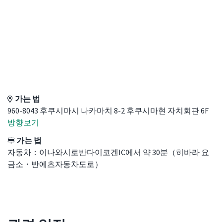
Access Details
가는 법
960-8043 후쿠시마시 나카마치 8-2 후쿠시마현 자치회관 6F
방향보기
가는 법
자동차：이나와시로반다이코겐IC에서 약 30분（히바라 요
금소・반에츠자동차도로）