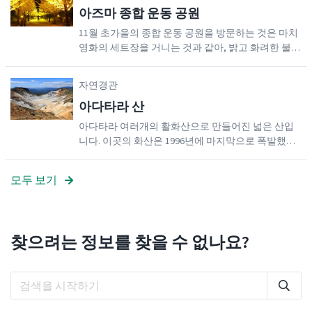
아즈마 종합 운동 공원
사쿠라에 이르기까지, 하나모모노사토에서 즐길 수
있는 벚꽃의 모양과 색은 굉장히 다양합니다. 자유롭
11월 초가을의 종합 운동 공원을 방문하는 것은 마치
게 방문 가능하며 이이자카 온천역에서 걸어서 20분
영화의 세트장을 거니는 것과 같아, 밝고 화려한 불빛
거리의 편리한 위치에 있습니다.
으로 빛나는 우뚝 솟은 금빛 은행나무에 둘러싸여 있
을 겁니다. 이 환상적인 거리를 보러 오십시오.
자연경관
아다타라 산
아다타라 여러개의 활화산으로 만들어진 넓은 산입
니다. 이곳의 화산은 1996년에 마지막으로 폭발했습
니다. 다카무라 고타로(1883~1956)의 《치에코쇼》
에 나오는 시들은 이 산을 유명하게 하는 데 일조를
모두 보기
하였습니다. 활성 분화구 또한 자연적으로 생겨난 온
천에 둘러싸여 있지만 적절한 표지판을 게시하지 않
는 한 이 분화구에는 입장이 불가합니다.아다타라 산
의 봉우리는 미노와야마라고 불리며 남쪽에서 북쪽
찾으려는 정보를 찾을 수 없나요?
방향으로 약 9km에 걸쳐져 있습니다. 아다타라 산의
경치는 그 자체로도 아름답지만, 정상에 오르면 한눈
에 보이는 주변 지역의 경치는 숨이 막힐정도로 아름
답습니다. 일본 100대 산 중 하나와 100대 꽃산 중 하
나로 선정된 이 산의1300m 정상은 곤돌라 리프트로