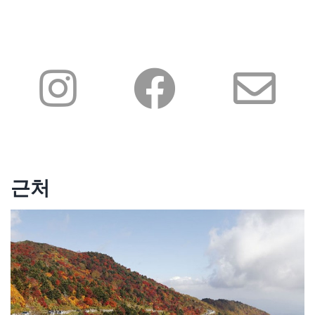
산행을 즐기고 아즈마 코후지 산에서 멋진 경
의 광경을 놓치지 마시고 사진을 꼭 찍으셔야
치를 감상하는 것을 추천합니다. 그곳의 멋진
합니다. 아름다운 후쿠시마 역을 떠나 그림
관광도로인 아즈마 반다이 호수를 타고 우라
같은 반다이-아즈마 스카이라인을 따라 내려
반다이로 가십시오. 우라반다이 일대를 탐험
가면서 양쪽으로 나무들과 산들을 볼 수 있습
하고, 점심을 먹고, 고시키누마의 오색 연못
니다. 가을의 단풍은 당신을 포근한 담요처럼
을 산책하고, 또는 온천 한두 군데로 가서 몸
감싸줄 것이고 그러면 당신은 분명히 이 찬란
을 담글 수도 있습니다. 우라반다이 지역에서
한 색깔의 나뭇잎들을 천천히 즐기고 싶을 충
하룻밤을 묵을지, 아니면 아이즈 와카마츠 시
동을 느낄것입니다. 산길을 따라 반다이아즈
로 바로 갈지 선택하세요. 하루 중의 늦은 시
마 호수가로 내려가 호수표면에 비치는 아름
간대나 다음날 아침 당신의 일정에 따라 사무
다운 가을나무를 감상하면 저절로 탄성이 나
라이 문화가 만연한 아이즈 와카마츠 시의 성
옵니다. 이 평온한 환경이 주는 색과 자연의
근처
읍으로 향합니다. 웅장한 쓰루가조 성은 유원
파노라마를 충분히 감상한 후에 다음 장소로
지에서 바라본 주변 경치가 매우 아름답습니
이동합니다. 하루 종일 색이 변하는 매혹적인
다. 근처에 있는 쓰루가조 카이칸에서 아카베
고시키 누마 연못을 방문합니다. 화산으로 생
코 한두 개를 색칠도 하고 점심도 먹어보세
성된 이 연못에 비취는 다채로운 음영에 감탄
요. 그 다음에는 신비한 사자에당과 주변 이
하게 됩니다. 이어서 토노헤츠리에서 석축물
모리야마 산 일대를 탐험해 보세요. 웬만하면
에 기대어 자란 멋진 나무들의 경치를 관람하
도시에서 하룻밤 묵는 것을 추천합니다. 아이
는 것을 마지막으로 후쿠시마의 진홍색 단풍
즈 와카마츠에는 값비싼 호텔이 많이 있지만
투어를 끝내고 시라카와 역으로 돌아가는 것