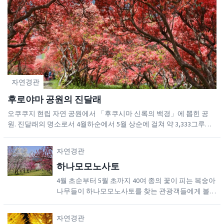
연못까지 20분 정도 운전해서 갈 수 있습니
다. (고시키누마 연못) - 우라반다이의 고시키
누마 연못은 반다이산 기슭에 있는 5개의 화
산 호수로 이루어진 군락지입니다.
자연경관
후로야마 공원의 진달래
오쿠쿠지 현립 자연 공원에서 「후쿠시마 신록의 백경」에 뽑힌 공
원. 진달래의 명소로서 4월하순에서 5월 상순에 걸쳐 약 3,333그루의
진달래가 꽃피어 산 전체를 빨갛게 물들입니다. 산중턱까지 올라가면
마을전체가 다 보이므로 전망이 좋습니다. ※절정기 ： 4월하순 ~ 5월
자연경관
상순
하나모모노사토
4월 초순부터 5월 초까지 40여 종의 꽃이 피는 복숭아
나무들이 하나모모노사토를 찾는 관광객들에게 볼거
리를 제공합니다. 8000㎡의 대지에 300여 그루의 하
나모모 나무(복숭아나무)가 펼쳐져 있습니다. 꽃잎이
자연경관
한 겹인 꽃에서부터 정교한 야에자쿠라와 기쿠자키