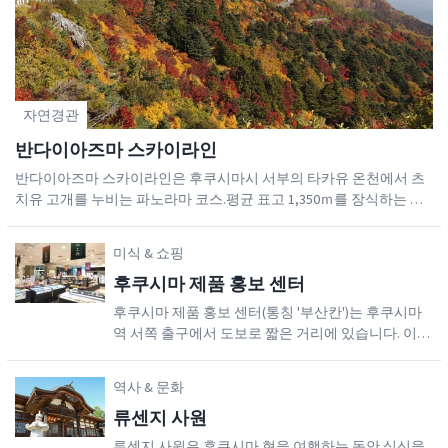
전통적인 일본풍의 숙소를 찾고 계신다면, 시
으로 여행을 마칩니다.
내 바로 동쪽에 있는 히가시야마 온천 마을에
있는 숙소를 찾아보세요. 다음날은 오우치주
쿠 산촌으로 여행을 하면서 과거로 뛰어들 준
비를 하십시오. 여러분은 이곳에서 전통 초가
자연경관
집이 늘어선 거리를 다니면서 쇼핑도 하고 현
반다이아즈마 스카이라인
지음식을 먹으며 시간을 보낼 수 있습니다.
반다이아즈마 스카이라인은 후쿠시마시 서부의 타카유 온천에서 츠
마지막으로, 오카와 강이 내려다보이는 아찔
치유 고개를 누비는 파노라마 코스.평균 표고 1,350ｍ를 장식하는 절
하게 솟은 절벽으로 가득찬 천연기념물인 토
경을 보러 리피터 방문객들의 발길이 끊이지 않으며, 「일본의 길 100
노헤츠리 바위산으로 향합니다. 숨 막히는 주
선」에도 뽑혔습니다.숲속을 달리다가 갑자기 화강암 암반이 노출된
미식 & 쇼핑
변 경관을 조망할 수 있는 현수교를 건너보세
황량한 풍경이 눈앞에 펼쳐 져, 웅대한 그 풍경에 압도 당하고말 것입
요. 이후, 상쾌한 기분으로 차를 타고 신시라
후쿠시마 제품 홍보 센터
니다.연도에는 이밖에도 「츠바쿠로다니」와 「텐구노 니와」 등 작
카와 역으로 돌아가 렌터카를 돌려주고, 도쿄
가 이노우에 야스시 씨가 명명한 8개 명승 「아즈마 팔경」이 펼쳐 져
후쿠시마 제품 홍보 센터(통칭 '부산칸')는 후쿠시마
있습니다. 중간지점에 위치해 있는 죠도다이라에는 잇사이쿄, 아즈마
나 다음 행선지로 돌아가시면 됩니다! (후쿠
역 서쪽 출구에서 도보로 짧은 거리에 있습니다. 이
코후지 등의 트레킹코스가 있어, 고산식물의 예쁜 꽃들도 직접 관찰
시마 역) -아즈마 코후지 산은 후쿠시마 역에
센터의 식사 코너에서 맛있는 점심을 먹고 사케 시음
할 수 있습니다.자연이 연출해 주는 아즈마의 산들을 실제로 보고 즐
서 차로 1시간 정도 거리에 있습니다. (아즈마
도 해보십시오. 모든 음식과 사케는 후쿠시마에서 재
역사 & 문화
기십시오.유용한 링크아즈마코후지 산죠우도다이라눈의 회랑 (관광
배되고 생산되었습니다. 후쿠시마현에는 아름다운
코후지 산) -아즈마 코후지 산은 실제 활화산
유료도로 「반다이아즈마 스카이라인」의 볼 만한 곳 중 하나)반다이
류센지 사원
자연이 풍부합니다. 후쿠시마의 풍부한 역사와 문화
입니다. 이 산은 매력적인 대칭을 이루고 있
아즈마 레이크라인
그리고 후쿠시마현의 다양한 지역에서 오랜 시간에
으며 부드러운 원뿔모양을 가지고 있습니다;
류센지 사원은 후쿠시마 현을 여행하는 동안 심신을