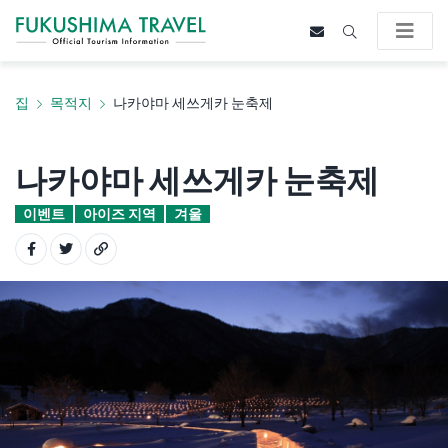
집
목적지
나카야마 세쓰게카 눈축제
나카야마 세쓰게카 눈축제
이벤트
아이즈 지역
겨울
Share on Facebook
Share on Twitter
Copy URL