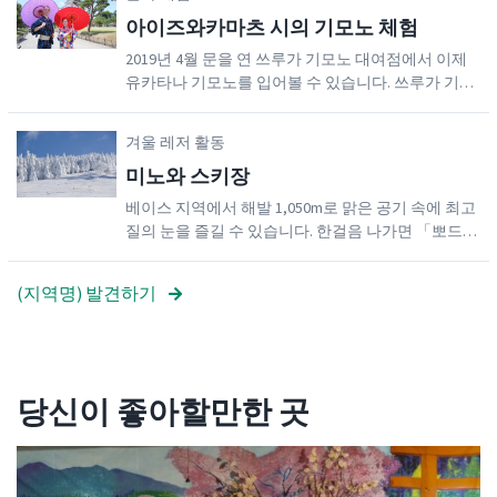
자리 잡고 있습니다.스노모빌 운전, 바나나보트 타기,
아이즈와카마츠 시의 기모노 체험
튜빙, 눈싸움 등의 액티비티를 모두 여기서 즐길 수
있습니다! 일본식 이글루인 "가마쿠라"에 머물면서
2019년 4월 문을 연 쓰루가 기모노 대여점에서 이제
불에 떡을 구워 먹을 수도 있습니다. 바나나보트나 스
유카타나 기모노를 입어볼 수 있습니다. 쓰루가 기모
노우보트를 타는 것은 스노우파크에서 특히 인기 있
노 대여점은 아이즈와카마츠 시의 쓰루가조 성 바로
는 액티비티입니다. 스노우 파크는 설경을 배경으로
옆에 있는 쓰루가조 카이칸 2층에 위치합니다. 기모
겨울 레저 활동
한 사진 촬영지로도 인기가 있습니다!주중에 방문을
노나 유카타를 빌려 성 앞에서 친구와 가족과 함께 사
원하시는 경우, 전날 오후 5시까지 예약을 하셔야 합
미노와 스키장
진을 찍거나, 역사적인 나노카마치도리 거리를 돌아
니다. 주말 방문객은 예약이 필요하지 않습니다.운영
보면서 과거를 여행하는 듯한 기분을 느껴보시기 바
베이스 지역에서 해발 1,050m로 맑은 공기 속에 최고
기간은 강설량에 따라 달라지는데, 일반적으로 1월
랍니다. 아이즈와카마츠 시에 와서 멋진 추억을 만들
질의 눈을 즐길 수 있습니다. 한걸음 나가면 「뽀드득
중순부터 2월 말까지입니다.
어보세요!
뽀드득」 소리 나는 감각을 잊을 수 없습니다. 교통은
모두 국도를 지나므로 눈길 운전도 안심할 수 있습니
(지역명) 발견하기
다. 또한 각 IＣ에서 30분으로 갈 수 있는 것도 매력. 주
차장은 레스트하우스 바로 앞에 있어 항상 무료. 걷기
쉬운 전면포장도로입니다.
당신이 좋아할만한 곳