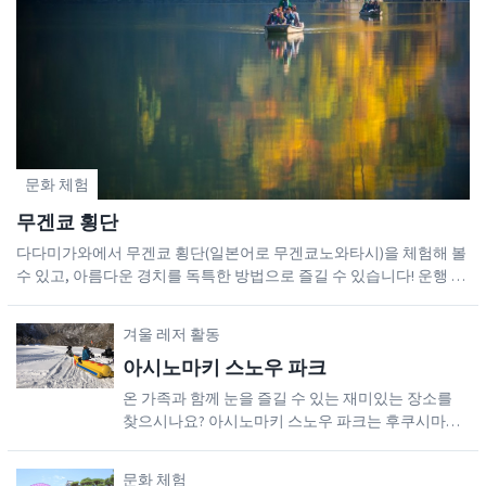
문화 체험
무겐쿄 횡단
다다미가와에서 무겐쿄 횡단(일본어로 무겐쿄노와타시)을 체험해 볼
수 있고, 아름다운 경치를 독특한 방법으로 즐길 수 있습니다! 운행 시
간은 약 15분이며, 하야토온센 항구와 무겐쿄 사이를 운행합니
다.Booking & More Information유용한 링크누마자와코 호수가네야마
겨울 레저 활동
후레아이 히로바 뷰포인트
아시노마키 스노우 파크
온 가족과 함께 눈을 즐길 수 있는 재미있는 장소를
찾으시나요? 아시노마키 스노우 파크는 후쿠시마의
폭신한 눈을 즐기기에 좋은 장소입니다. 스노우 파크
는 아름다운 숲과 강으로 둘러싸인 그림 같은 들판에
문화 체험