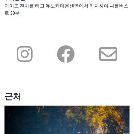
아이즈 전차를 타고 유노카미온센역에서 하차하여 셔틀버스
로 30분.
근처