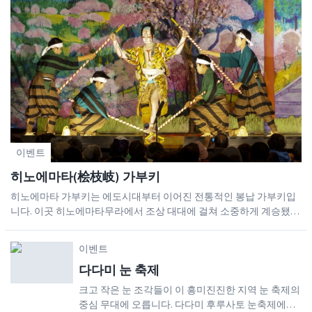
이벤트
히노에마타(桧枝岐) 가부키
히노에마타 가부키는 에도시대부터 이어진 전통적인 봉납 가부키입
니다. 이곳 히노에마타무라에서 조상 대대에 걸쳐 소중하게 계승됐습
니다. 신사로 이어지는 언덕은 그대로 관중석이 되고, 자연과 하나가
되어 가부키를 볼 수 있습니다.
이벤트
다다미 눈 축제
크고 작은 눈 조각들이 이 흥미진진한 지역 눈 축제의
중심 무대에 오릅니다. 다다미 후루사토 눈축제에서