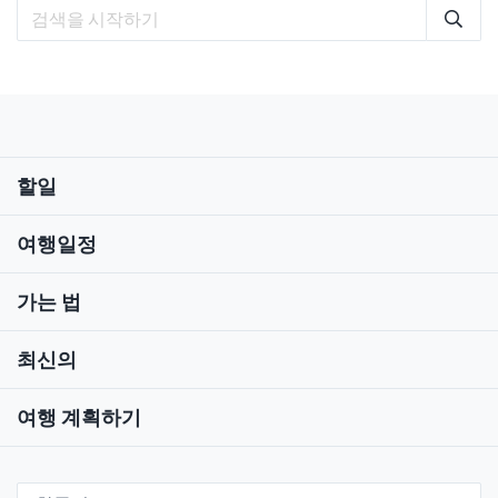
고 전해져 옵니다.이 축제는 400년 전 전국시대에 처
음 시작되었지만, 1868년 보신 전쟁(내전)에서 쇼군
이 아이즈번을 잃은 후 제국 정부에 의해 폐지되었습
니다. 이 전통은 약 1세기 후인 1956년에 다시 시작되
어 현재까지 이어지고 있습니다.줄다리기 전에는 대
북 공연이 있고, 그후에는 지역 유명인사들이 군중의
환호 속에 떡을 찧는 활기찬 모습을 볼 수 있으며, 행
할일
운을 가져다준다는 작은 짚단을 받을 수도 있습니다.
사전에 신청하면 일반인도 줄다리기에 참가할 수 있
습니다. 자세한 내용은 문의해 주시기 바랍니다.이와
여행일정
비슷한 독특한 축제가 1월 11일에 인근 아이즈미사토
에서 열립니다. 이 축제 역시 큰 짚단을 놓고 줄다리
가는 법
기를 하는 것이 특징인데, 아이즈반게의 축제보다 옷
은 더 많이 입습니다.
최신의
여행 계획하기
Select Language