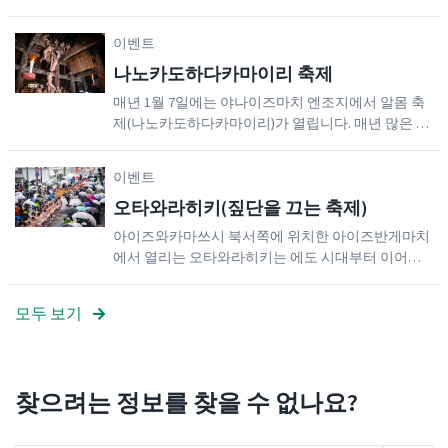
현지 요리를 체험하고 현지 전통 공예품을 둘러보세
요. 밤이 깊어감에 따라 눈 조각품들은 극적으로 빛을
이벤트
발합니다. 토요일과 일요일 저녁에 열리는 불꽃놀이
나노카도하다카마이리 축제
의 빛에 둘러싸여 있으면 더욱 환상적입니다.
매년 1월 7일에는 야나이즈마치 엔조지에서 알몸 축
제(나노카도하다카마이리)가 열립니다. 매년 많은 관
광객이 모이는 이 전통 행사에서는 훈도시를 입고 엔
조지 꼭대기까지 등반에 도전하며, 새해의 행복과 질
이벤트
병으로부터의 보호를 기원합니다. 미리 신청하면 여
오타와라히키(짚단을 끄는 축제)
러분도 참여할 수 있습니다!
아이즈와카마쓰시 북서쪽에 위치한 아이즈반게마치
에서 열리는 오타와라히키는 에도 시대부터 이어져
온 강한 공동체 정신과 치열한 경쟁을 보여주는 행사
입니다. 이것은 1월 14일에 열리는 '독특한 축제'의 주
모두 보기
요 행사입니다.서부(백팀)와 동부(홍팀)를 대표하는
팀이 대형 짚단을 놓고 싸우는 본경기가 시작되기 전
에 지역 학생들이 참여하는 어린이 행사가 있습니다.
추운 날씨에도 불구하고 남자 참가자들은 주로 훈도
찾으려는 정보를 찾을 수 없나요?
시만 두르고 참여하는 반면, 여자 참가자들은 전통 핫
피(축제용 얇은 겉옷)를 입습니다. 동부 팀이 이기면
내년 사업이 번창하고, 서부 팀이 이기면 풍년이 든다